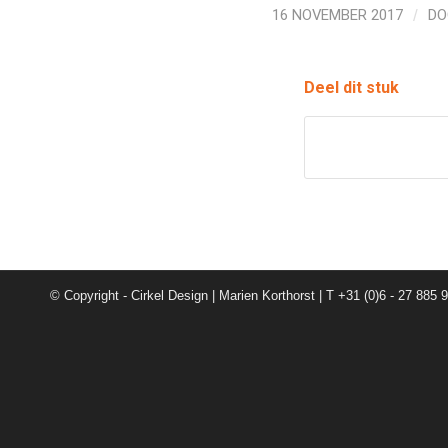
16 NOVEMBER 2017
/
D
Deel dit stuk
© Copyright - Cirkel Design | Marien Korthorst | T +31 (0)6 - 27 885 