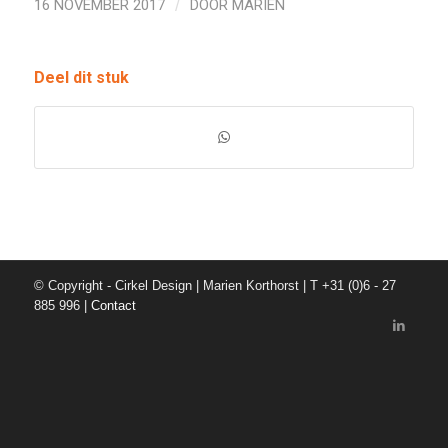
16 NOVEMBER 2017
/
DOOR
MARIEN
Deel dit stuk
© Copyright - Cirkel Design | Marien Korthorst | T +31 (0)6 - 27
885 996 |
Contact