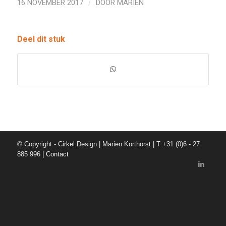
16 NOVEMBER 2017
/
DOOR
MARIEN
Deel dit stuk
© Copyright - Cirkel Design | Marien Korthorst | T +31 (0)6 - 27
885 996 |
Contact