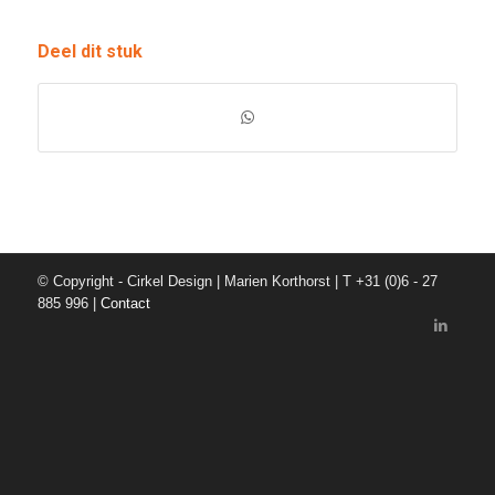
Deel dit stuk
© Copyright - Cirkel Design | Marien Korthorst | T +31 (0)6 - 27
885 996 |
Contact